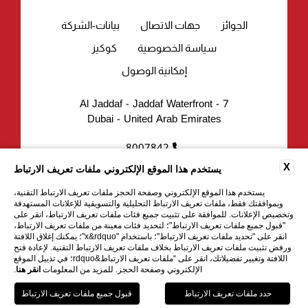
الجوائز
جهات الاتصال
بيانات-الشركة
سياسة الخصوصية
كوكيز
إمكانية الوصول
7 - Al Jaddaf - Jaddaf Waterfront
Dubai - United Arab Emirates
8007842
reservations.uae@suhahospitality.com
X
يستخدم هذا الموقع الإلكتروني ملفات تعريف الارتباط
يستخدم هذا الموقع الإلكتروني وصفحة الحجز ملفات تعريف الارتباط التقنية،
وبموافقتك فقط، ملفات تعريف الارتباط التحليلية والتسويقية للإعلانات المستهدفة
وتخصيص الإعلانات. للموافقة على تثبيت جميع فئات ملفات تعريف الارتباط، انقر على
"قبول جميع ملفات تعريف الارتباط"؛ لتحديد فئات معينة من ملفات تعريف الارتباط،
انقر على "تحديد ملفات تعريف الارتباط"؛ باستخدام "x&rdquo"؛ يمكنك إغلاق اللافتة
ورفض تثبيت ملفات تعريف الارتباط بخلاف ملفات تعريف الارتباط التقنية. لإعادة فتح
اللافتة وتغيير تفضيلاتك، انقر على “ملفات تعريف الارتباط&rdquo؛ في تذييل الموقع
WEBSITE BY BLASTNESS
الإلكتروني وصفحة الحجز. للمزيد من المعلومات
انقر هنا
.
احجز الآن