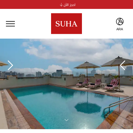
احجز الآن
سها جي بي آر للشقق الفندقية
سها الخور للشقق الفندقية
سوها الجداف
ARA
سوها بر دبي
ENG
ARA