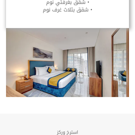
• شقق بغرفتي نوم
• شقق بثلاث غرف نوم
استرخِ وركز