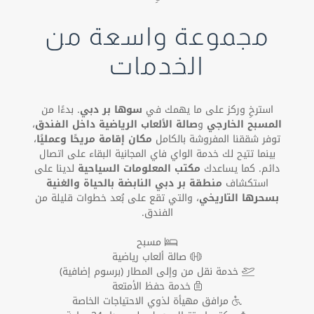
مجموعة واسعة من
الخدمات
استرخِ وركز على ما يهمك في
سوها بر دبي
. بدءًا من
المسبح الخارجي
و
صالة الألعاب الرياضية داخل الفندق
،
توفر شققنا المفروشة بالكامل
مكان إقامة مريحًا وعمليًا
،
بينما تتيح لك خدمة الواي فاي المجانية البقاء على اتصال
دائم. كما يساعدك
مكتب المعلومات السياحية
لدينا على
استكشاف
منطقة بر دبي النابضة بالحياة والغنية
بسحرها التاريخي
، والتي تقع على بُعد خطوات قليلة من
الفندق.
مسبح
صالة ألعاب رياضية
خدمة نقل من وإلى المطار (برسوم إضافية)
خدمة حفظ الأمتعة
مرافق مهيأة لذوي الاحتياجات الخاصة