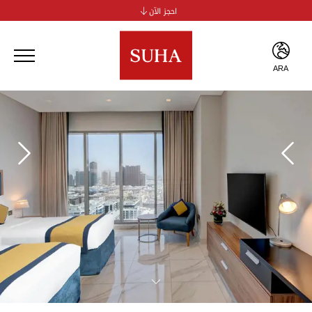
احجز الآن
سها جي بي آر للشقق الفندقية
سها الخور للشقق الفندقية
سوها الجداف
ARA
سوها بر دبي
ENG
ARA