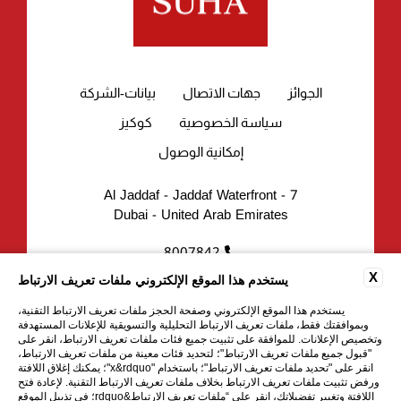
الجوائز
جهات الاتصال
بيانات-الشركة
سياسة الخصوصية
كوكيز
إمكانية الوصول
7 - Al Jaddaf - Jaddaf Waterfront
Dubai - United Arab Emirates
8007842
reservations.uae@suhahospitality.com
X
يستخدم هذا الموقع الإلكتروني ملفات تعريف الارتباط
يستخدم هذا الموقع الإلكتروني وصفحة الحجز ملفات تعريف الارتباط التقنية،
وبموافقتك فقط، ملفات تعريف الارتباط التحليلية والتسويقية للإعلانات المستهدفة
وتخصيص الإعلانات. للموافقة على تثبيت جميع فئات ملفات تعريف الارتباط، انقر على
"قبول جميع ملفات تعريف الارتباط"؛ لتحديد فئات معينة من ملفات تعريف الارتباط،
انقر على "تحديد ملفات تعريف الارتباط"؛ باستخدام "x&rdquo"؛ يمكنك إغلاق اللافتة
ورفض تثبيت ملفات تعريف الارتباط بخلاف ملفات تعريف الارتباط التقنية. لإعادة فتح
اللافتة وتغيير تفضيلاتك، انقر على “ملفات تعريف الارتباط&rdquo؛ في تذييل الموقع