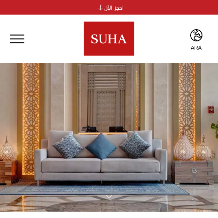
احجز الآن
سها جي بي آر للشقق الفندقية
سها الخور للشقق الفندقية
سوها الجداف
ARA
سوها بر دبي
ENG
ARA